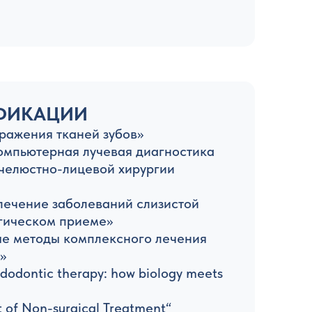
ФИКАЦИИ
оражения тканей зубов»
компьютерная лучевая диагностика
 челюстно-лицевой хирургии
 лечение заболеваний слизистой
ргическом приеме»
ные методы комплексного лечения
»
ndodontic therapy: how biology meets
 of Non-surgical Treatment“