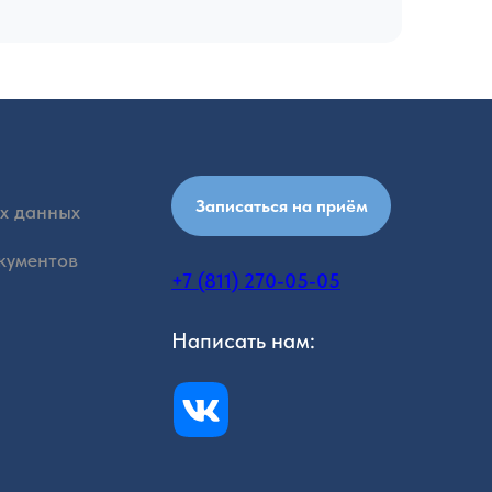
Записаться на приём
х данных
кументов
+7 (811) 270-05-05
Написать нам: