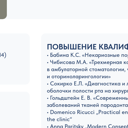
ПОВЫШЕНИЕ КВАЛИ
14)
• Бабина К.С. «Некариозные п
• Чибисова М.А. «Трехмерная 
в амбулаторной стоматологии,
и оториноларингологии»
• Сокирко Е.Л. «Диагностика и
оболочки полости рта на хиру
• Гольдштейн Е. В. «Современ
заболеваний тканей пародонта
• Domenico Ricucci „Practical e
the clinic“
• Anna Paritsky „Modern Consept